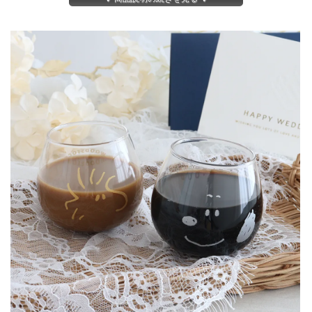
電報×1
材料
ゆらゆらタンブラー1セット（ゴールド、シルバー）
同梱商品
全ての商品と同梱可能です
※沖縄県へのお届けは送料別の商品1,800円、送料無料の商品
1,000円 別途送料加算となります。
※土・日・祝日の発送業務はお休みです。
その他
※名入りアイテムは ４～６日（土日祝除く）程度製作日数がかか
ります。
お早めにご注文ください。（土日祝祭日を除く）
結婚祝 誕生日祝 新築祝 記念日 ご出産・内祝い各種お祝い
用途
など