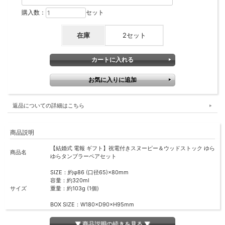
購入数：
セット
在庫
2セット
返品についての詳細はこちら
商品説明
【結婚式 電報 ギフト】祝電付きスヌーピー＆ウッドストック ゆら
商品名
ゆらタンブラーペアセット
SIZE：約φ86 (口径65)×80mm
容量：約320ml
サイズ
重量：約103g (1個)
BOX SIZE：W180×D90×H95mm
電報：W150×H108mm（畳んだ状態）
▼ 商品説明の続きを見る ▼
主な商品