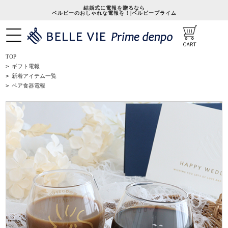
結婚式に電報を贈るなら
ベルビーのおしゃれな電報を！|ベルビープライム
TOP
>
ギフト電報
>
新着アイテム一覧
>
ペア食器電報