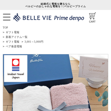
結婚式に電報を贈るなら
ベルビーのおしゃれな電報を！|ベルビープライム
TOP
>
ギフト電報
>
新着アイテム一覧
>
ギフト電報
>
3,001～5,000円
>
ペア食器電報