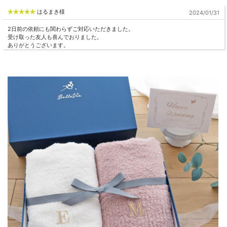
す。
はるまき様
2024/01/31
・最初の文字は大文字それ以降は小文字にてお作りいたします。
・刺繍の糸色はタオルのセット色によって固定となります。お選びいただけません
2日前の依頼にも関わらずご対応いただきました。
のでご了承ください。
受け取った友人も喜んでおりました。
◆納期
ありがとうございます。
※名入れ制作は4～5日程（土日祝除く）かかりますのでお早めにお申し 込み願い
ます。
その他
◆同梱商品
全ての商品と同梱可能です
◆用途
結婚祝 結婚記念日 入籍祝い 誕生日など
◆その他
※土・日・祝日の発送業務はお休みです。
※沖縄県へのお届けは、別途送料が加算されます、ご了承ください。