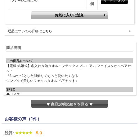
グレージュ×ピンク
個
返品についての詳細はこちら
商品説明
この商品について
【電報 結婚式】名入れ今治タオルコンテックスプレミアム フェイスタオルペアセ
ット
『?ふわっ?とした肌触りでもっと使いたくなる
シンプルで美しいフェイスタオル ペアセット』
SPEC
◆サイズ
タオル：W400?× D890?
▼ 商品説明の続きを見る ▼
BOX：W315mm×H265mm×D95mm
電報：W150×H108mm（畳んだ状態）
名入れについて
お客様の声（1件）
◆お名前刺繍
オプションでタオルにお名前刺繍いたします（別途料金がかかります）
総評:
5.0
・お名前刺繍 ご希望の方は英字8文字程度でご指定ください。
・イニシャル刺繍も可 ご希望のアルファベット１文字を大文字でお入れいたしま