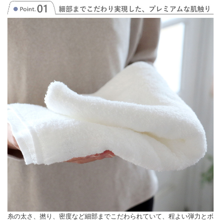
糸の太さ、撚り、密度など細部までこだわられていて、程よい弾力とボ