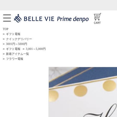
TOP
>
ギフト電報
>
クイックデリバリー
>
3001円～5000円
>
ギフト電報
>
3,001～5,000円
>
新着アイテム一覧
>
フラワー電報