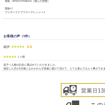
電報：W150×H108mm（畳んだ状態）
電報×1
プリザーブドフワラーアレンジ ×１
[エレガントシリーズ]
・ローズ（プリザ）×1
・ミニローズ（プリザ）×２
・アジサイ（プリザ）
・ライスフラワー（プリザ）
お客様の声（1件）
・オレガノ（プリザ）
・ソフトイモーテル（プリザ）
・フーセンポピー（ドライ）
総評:
5.0
・リボン
など
ミイ様
[プリンセスシリーズ]
息子へ入籍の記念に選ばせていただきました。
・ローズ（プリザ）×1
指定した日が2日後にもかかわらず迅速に届けて頂けて、とても喜んでもらう事ができ
・ミニローズ（プリザ）×２
・アジサイ（プリザ）
・カスミ草（プリザ）
・シュガーベリーピック
・ティアラピック
・クリスタルピック
・リボン
など
[クラシカルシリーズ]