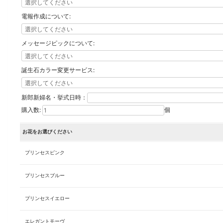
電報作成について:
メッセージピックについて:
誕生石カラー変更サービス:
新郎新婦名・挙式日時：
購入数:
個
お花をお選びください
プリンセスピンク
プリンセスブルー
プリンセスイエロー
エレガントモーヴ