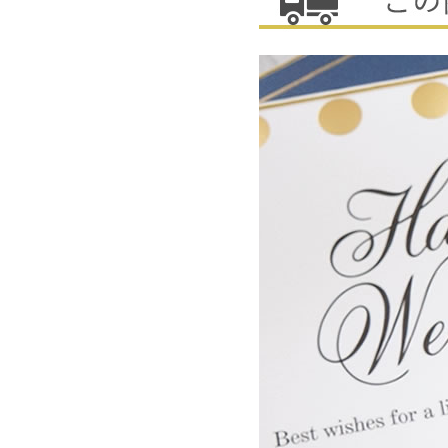
・ローズ（プリザ）×1
・ミニローズ（プリザ）×1
・アジサイ（プリザ）
・カスミ草（プリザ）
・スケルトンリーフ（プリザ）
・カスミ草（プリザ）
・クリスパム（ドライ）
・モチーフピック
など
全ての商品と同梱可能です
※沖縄・離島・一部地域は追加送料がかかる場合があります。
※お花や葉っぱの種類・ピックのデザインが若干変更になる場合がございます。
※土・日・祝日の発送業務はお休みです。
ご結婚・ご出産祝い、ホワイトディーなどのお返しなど