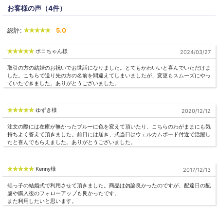
電報 約幅15cm×高さ10.5cm
お客様の声（4件）
プリザーブドフラワー かぼちゃの馬車 ボヌール×１
主な商品・
総評:
5.0
電報×1
材料
※司会者カードは有料です。
ポコちゃん様
2024/03/27
同梱商品
全ての商品と同梱可能です
※ハートのバルーンは写真の形と変わることがございます。あらか
取引の方の結婚のお祝いでお世話になりました。とてもかわいいと喜んでいただけま
その他
じめご了承ください。
した。こちらで送り先の方の名前を間違えてしまいましたが、変更もスムーズにやっ
※土・日・祝日の発送業務はお休みです。
ていたできました。ありがとうございました。
用途
ご結婚・ご出産祝い、ホワイトディーなどのお返しなど
ゆずき様
2020/12/12
注文の際には在庫が無かったブルーに色を変えて頂いたり、こちらのわがままにも気
持ちよく答えて頂きました。前日には届き、式当日はウェルカムボード付近で活躍し
たと喜んでもらえました。ありがとうございました。
Kenny様
2017/12/13
甥っ子の結婚式で利用させて頂きました。商品は勿論良かったのですが、配達日の配
慮や購入後のフォローアップも良かったです。
また利用したいと思います。