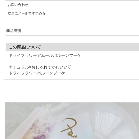
お問い合わせ
友達にメールですすめる
商品説明
この商品について
ドライフラワーアムールバルーンブーケ
ナチュラル×おしゃれでかわいい♡
ドライフラワーバルーンブーケ
SPEC
バッグSIZE：本体：W190×H260mm
手提げ袋SIZE：W200×D110×H280mm
素材
ドライフラワー、紙、リボン、その他
メッセージについて