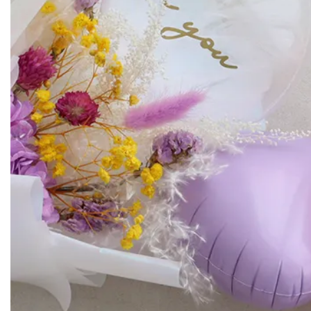
クリアバルーンにメッセージシールを無料でお入れすることができます
定型文「Happy Birthday」「Congrats」「Thank you」「For you」など
8種類からお選びいただけます。
ハートバルーンにはフリーテキストメッセージのシールを
＋550円でお入れすることができます。
メッセージは英字8字・ひらがな5字程度でご指定ください。
※英字の最初の文字は大文字、それ以降は小文字に変換させて頂きます
※お申し込みいただいた名入れ文字の 大文字・小文字を変更させてい
予めご了承下さい。
『例』 ○→Hitomi、×→ HITOMI
※シールのカラーはクリアバルーンにゴールド、
ハートバルーンにはホワイトのシールで製作いたします。
その他
◆納期について
メッセージシール「定型」ご希望の場合翌営業日以降、
「自由文」ご希望の場合2営業日以降の発送となります。
メッセージシール不要の場合13時までのご注文で即日発送いたします。
◆用途
結婚祝い、誕生日、卒園、卒業、入園、入学のお祝い などお祝いに