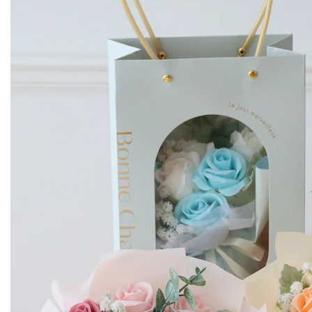
ソープフラワー：200×150×225Hmm
紙袋：180×100×300(480)Hmm
その他
◆同梱商品
全ての商品と同梱可能です。
◆用途
入進学、卒業、誕生日 などお祝いに
◆その他
※リボンの色・形などが変更となる場合がございます。予めご了承くださ
※土・日・祝日の発送業務はお休みです。