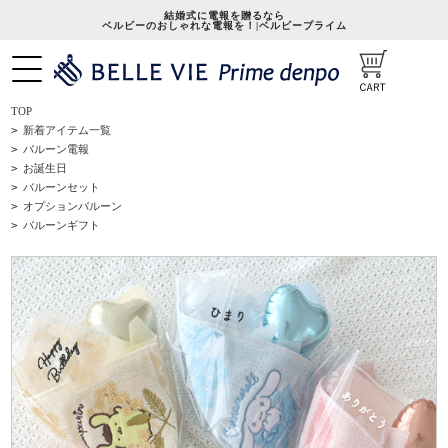
結婚式に電報を贈るなら
ベルビーのおしゃれな電報を！|ベルビープライム
TOP
>
新着アイテム一覧
>
バルーン電報
>
お誕生日
>
バルーンセット
>
オプションバルーン
>
バルーンギフト