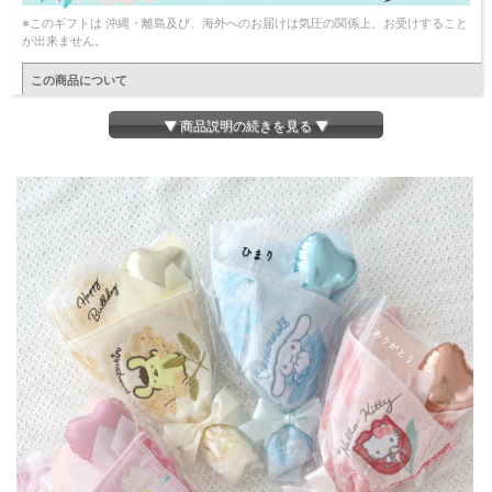
※このギフトは 沖縄・離島及び、海外へのお届けは気圧の関係上、お受けすること
が出来ません。
この商品について
サンリオミニタオル バルーンブーケ
▼ 商品説明の続きを見る ▼
女の子大好き♡サンリオミニブーケ
卒園卒業、発表会、入園、入学式に◎
SPEC
◆セット内容
タオルハンカチ×1
クリアハートバルーン×1
ハートバルーン×1
◆サイズ
全体：約W170×D70×H250mm、 タオル：W250×H250mm
◆素材（タオル） 本体：綿 100％
名入れオプション（メッセージ）