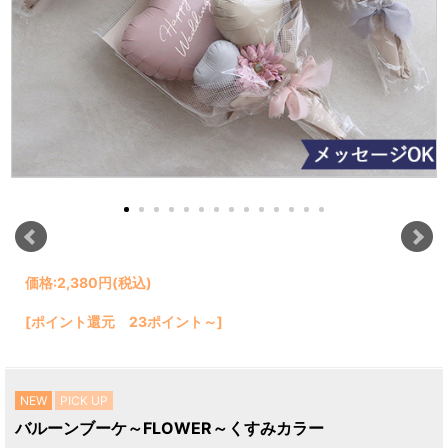
価格:
2,380円
(税込)
[ポイント還元 23ポイント～]
NEW
PICK UP
バルーンブーケ～FLOWER～くすみカラー