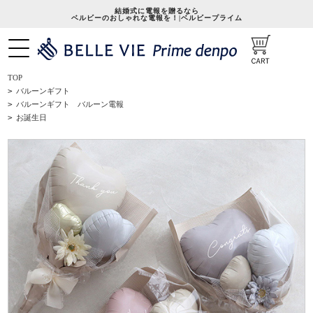
結婚式に電報を贈るなら
ベルビーのおしゃれな電報を！|ベルビープライム
TOP
>
バルーンギフト
>
バルーンギフト バルーン電報
>
お誕生日