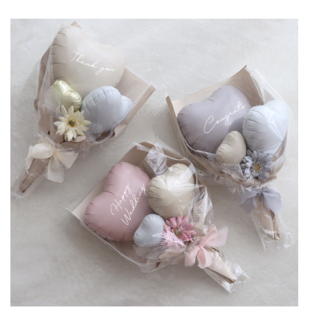
メッセージシール不要の場合13時までのご注文で即日発送いたします。
※アレンジに使用するバルーンカラーや、リボン等の花材が変更になる場合がござ
います。予めご了承くださいませ。
※このギフトは 沖縄・離島及び、海外へのお届けは
気圧の関係上、お受けすることが出来ません。 ※電報（メッセージカード）はご注
文頂いたあとすぐ製作に入ります。
メッセージの変更はできません。あらかじめご了承ください。
※お急ぎ、数量が多い場合などはお電話でご相談ください。
※有料シールは白文字になります。