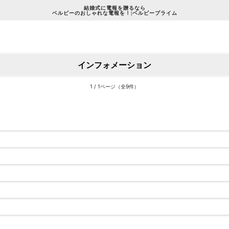
結婚式に電報を贈るなら
ベルビーのおしゃれな電報を！|ベルビープライム
インフォメーション
1 / 1ページ（全9件）