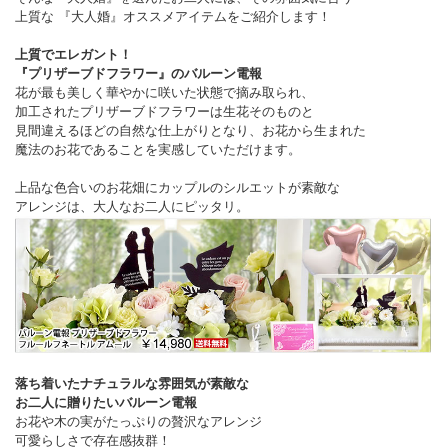
上質な 『大人婚』オススメアイテムをご紹介します！
上質でエレガント！
『プリザーブドフラワー』のバルーン電報
花が最も美しく華やかに咲いた状態で摘み取られ、
加工されたプリザーブドフラワーは生花そのものと
見間違えるほどの自然な仕上がりとなり、お花から生まれた
魔法のお花であることを実感していただけます。
上品な色合いのお花畑にカップルのシルエットが素敵な
アレンジは、大人なお二人にピッタリ。
落ち着いたナチュラルな雰囲気が素敵な
お二人に贈りたいバルーン電報
お花や木の実がたっぷりの贅沢なアレンジ
可愛らしさで存在感抜群！