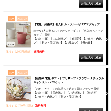
NEW
PICK UP
【電報 結婚式】名入れ ル・クルーゼペアマグカップ
幸せな2人に贈るハイクオリティギフト「名入れペアマグ
カップ」電報
【お誕生日】【ご結婚祝い】【歓送迎】【ご出産・内祝
い】【新築・開店祝い】【お見舞い】【母の日】
価格： 9,660円(税込)
送料無料
NEW
PICK UP
【結婚式 電報 ギフト】プリザーブドフラワー ナチュラル
キャンドル・バスケット
「おめでとう！」の気持ちを込めて贈るフラワー電報
【お誕生日】【長寿祝い】【ご結婚祝い】【歓送迎】
【ご出産・内祝い】【新築・開店祝い】
価格： 12,770円(税込)
送料無料