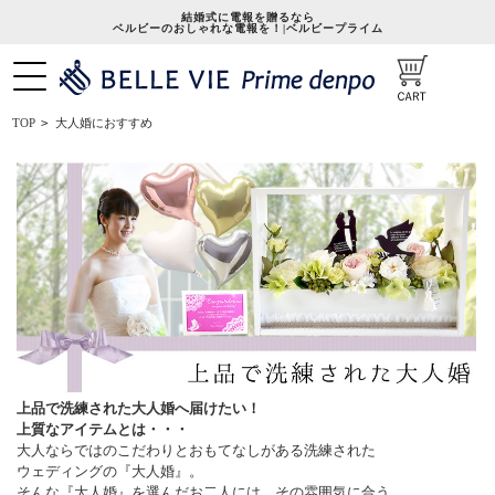
結婚式に電報を贈るなら
ベルビーのおしゃれな電報を！|ベルビープライム
大人婚におすすめ
TOP
>
上品で洗練された大人婚へ届けたい！
上質なアイテムとは・・・
大人ならではのこだわりとおもてなしがある洗練された
ウェディングの『大人婚』。
そんな『大人婚』を選んだお二人には、その雰囲気に合う