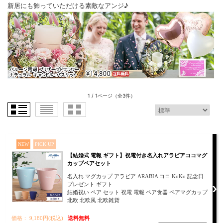
新居にも飾っていただける素敵なアンジ♪
1 / 1ページ
（全3件）
NEW
PICK UP
【結婚式 電報 ギフト】祝電付き名入れアラビアココマグ
カップペアセット
名入れ マグカップ アラビア ARABIA ココ KoKo 記念日
プレゼント ギフト
結婚祝い ペア セット 祝電 電報 ペア食器 ペアマグカップ
北欧 北欧風 北欧雑貨
価格： 9,180円(税込)
送料無料