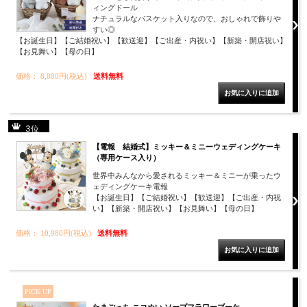
ィングドール
ナチュラルなバスケット入りなので、おしゃれで飾りや
すい◎
【お誕生日】【ご結婚祝い】【歓送迎】【ご出産・内祝い】【新築・開店祝い】
【お見舞い】【母の日】
価格： 8,800円(税込)
送料無料
3位
【電報 結婚式】ミッキー＆ミニーウェディングケーキ
（専用ケース入り）
世界中みんなから愛されるミッキー＆ミニーが乗ったウ
ェディングケーキ電報
【お誕生日】【ご結婚祝い】【歓送迎】【ご出産・内祝
い】【新築・開店祝い】【お見舞い】【母の日】
価格： 10,980円(税込)
送料無料
PICK UP
たまごっち ニコぬい ソープフラワーブーケ