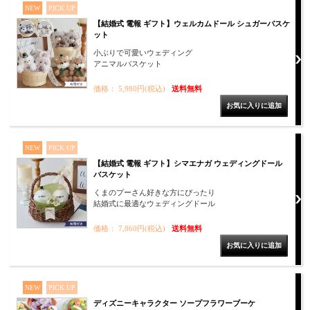
NEW
PICK UP
【結婚式 電報 ギフト】ウェルカムドール シュガーバスケ
ット
小ぶりで可愛いウェディング
アニマルバスケット
価格： 5,980円(税込)
送料無料
NEW
PICK UP
【結婚式 電報 ギフト】シマエナガ ウェディングドール
バスケット
くまのプーさん好きな方にぴったり
結婚式に最適なウェディングドール
価格： 7,860円(税込)
送料無料
NEW
PICK UP
ディズニーキャラクター ソープフラワーブーケ