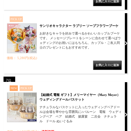
PICK UP
サンリオキャラクター ラブリー ソープフラワーブーケ
お好きなキャラを好みで選べるかわいいカップルブーケ
です。 メッセージプレートをシーンに合わせて選べばウ
ェディングのお祝いにはもちろん、カップル・ご友人同
士のプレゼントにもおすすめです。
価格： 5,280円(税込)
7位
NEW
PICK UP
【結婚式 電報 ギフト】メリーマイヤー（Mary Meyer）
ウェディングドールバスケット
ナチュラルなバスケットに入ったウェディングベアドー
ルは会場を華やかな雰囲気に♪バルーン 電報 ウェディ
ングベア ベア 結婚式 披露宴 二次会 ナチュラ
ル ドール ぬいぐるみ