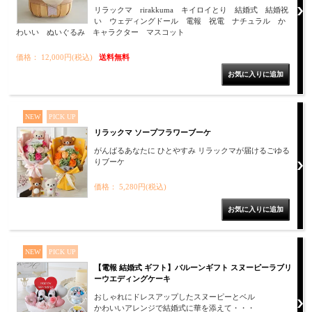
リラックマ rirakkuma キイロイとり 結婚式 結婚祝
い ウェディングドール 電報 祝電 ナチュラル か
わいい ぬいぐるみ キャラクター マスコット
価格： 12,000円(税込)
送料無料
NEW
PICK UP
リラックマ ソープフラワーブーケ
がんばるあなたに ひとやすみ リラックマが届けるごゆる
りブーケ
価格： 5,280円(税込)
NEW
PICK UP
【電報 結婚式 ギフト】バルーンギフト スヌーピーラブリ
ーウエディングケーキ
おしゃれにドレスアップしたスヌーピーとベル
かわいいアレンジで結婚式に華を添えて・・・