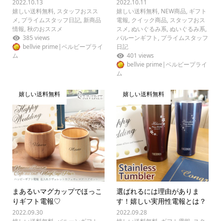
2022.10.13
2022.10.11
嬉しい送料無料
,
スタッフおスス
嬉しい送料無料
,
NEW商品
,
ギフト
メ
,
プライムスタッフ日記
,
新商品
電報
,
クイック商品
,
スタッフおス
情報
,
秋のおススメ
スメ
,
ぬいぐるみ系
,
ぬいぐるみ系
,
385 views
バルーンギフト
,
プライムスタッフ
bellvie prime|ベルビープライ
日記
ム
401 views
bellvie prime|ベルビープライ
ム
嬉しい送料無料
嬉しい送料無料
まあるいマグカップでほっこ
選ばれるには理由がありま
りギフト電報♡
す！嬉しい実用性電報とは？
2022.09.30
2022.09.28