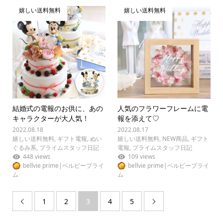
嬉しい送料無料
嬉しい送料無料
結婚式の電報のお供に、あの
人気のフラワーフレームに電
キャラクターが大人気！
報を添えて♡
2022.08.18
2022.08.17
嬉しい送料無料
,
ギフト電報
,
ぬい
嬉しい送料無料
,
NEW商品
,
ギフト
ぐるみ系
,
プライムスタッフ日記
電報
,
プライムスタッフ日記
448 views
109 views
bellvie prime|ベルビープライ
bellvie prime|ベルビープライ
ム
ム
1
2
3
4
5

