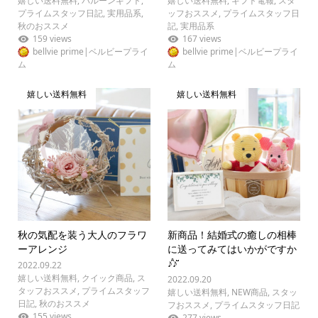
嬉しい送料無料
,
バルーンギフト
,
嬉しい送料無料
,
ギフト電報
,
スタ
プライムスタッフ日記
,
実用品系
,
ッフおススメ
,
プライムスタッフ日
秋のおススメ
記
,
実用品系
159 views
167 views
bellvie prime|ベルビープライ
bellvie prime|ベルビープライ
ム
ム
嬉しい送料無料
嬉しい送料無料
秋の気配を装う大人のフラワ
新商品！結婚式の癒しの相棒
ーアレンジ
に送ってみてはいかがですか
♪̊̈♪̆̈
2022.09.22
嬉しい送料無料
,
クイック商品
,
ス
2022.09.20
タッフおススメ
,
プライムスタッフ
嬉しい送料無料
,
NEW商品
,
スタッ
日記
,
秋のおススメ
フおススメ
,
プライムスタッフ日記
155 views
277 views