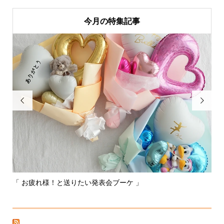
今月の特集記事


「 お疲れ様！と送りたい発表会ブーケ 」
〰