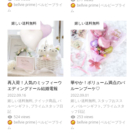
bellvie prime|ベルビープライ
bellvie prime|ベルビープライ
ム
ム
嬉しい送料無料
嬉しい送料無料
再入荷！人気のミッフィーウ
華やか！ボリューム満点のバ
エディングドール結婚電報
ルーンブーケ♡
2022.09.16
2022.09.01
嬉しい送料無料
,
クイック商品
,
バ
嬉しい送料無料
,
スタッフおスス
ルーンギフト
,
プライムスタッフ日
メ
,
バルーンギフト
,
プライムスタ
記
ッフ日記
524 views
253 views
bellvie prime|ベルビープライ
bellvie prime|ベルビープライ
ム
ム